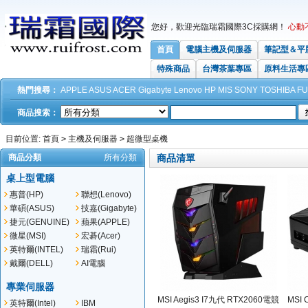
您好，歡迎光臨瑞霜國際3C採購網！
心動
首頁
電腦主機及伺服器
筆記型＆平
特殊商品
台灣茶葉專區
原料生活專
熱門搜尋：
APPLE
ASUS
ACER
Gigabyte
Lenovo
HP
MIS
SONY
TOSHIBA
FU
商品搜索：
目前位置:
首頁
>
主機及伺服器
>
超微型桌機
商品分類
所有分類
商品清單
桌上型電腦
惠普(HP)
聯想(Lenovo)
華碩(ASUS)
技嘉(Gigabyte)
捷元(GENUINE)
蘋果(APPLE)
微星(MSI)
宏碁(Acer)
英特爾(INTEL)
瑞霜(Rui)
戴爾(DELL)
AI電腦
專業伺服器
MSI Aegis3 I7九代 RTX2060電競
MSI 
英特爾(Intel)
IBM