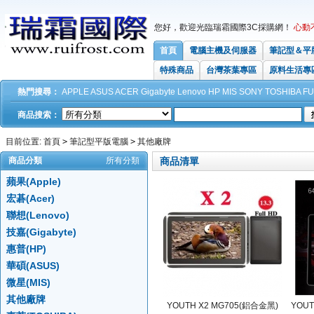
您好，歡迎光臨瑞霜國際3C採購網！
心動
首頁
電腦主機及伺服器
筆記型＆平
特殊商品
台灣茶葉專區
原料生活專
熱門搜尋：
APPLE
ASUS
ACER
Gigabyte
Lenovo
HP
MIS
SONY
TOSHIBA
FU
商品搜索：
目前位置:
首頁
>
筆記型平版電腦
>
其他廠牌
商品分類
所有分類
商品清單
蘋果(Apple)
宏碁(Acer)
聯想(Lenovo)
技嘉(Gigabyte)
惠普(HP)
華碩(ASUS)
微星(MIS)
其他廠牌
YOUTH X2 MG705(鋁合金黑)
YOUT