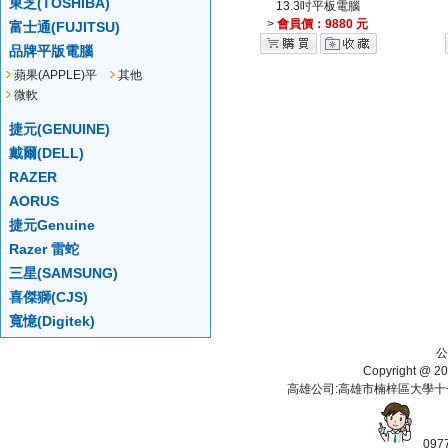
東芝(TOSHIBA)
13.3吋平板電腦
>
會員價：9880 元
富士通(FUJITSU)
品牌平版電腦
蘋果(APPLE)平
其他
版
微軟
捷元(GENUINE)
戴爾(DELL)
RAZER
AORUS
捷元Genuine
Razer 雷蛇
三星(SAMSUNG)
喜傑獅(CJS)
寬憶(Digitek)
公
Copyright 
高雄公司:高雄市楠梓區大學十一街112
097