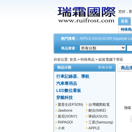
您好，
首頁
特殊商
熱門搜尋：
APPLE
ASUS
ACER
Gigabyte
L
商品搜索：
目前位置:
首頁
>
特殊商品
>
組裝電腦下單區
商品分類
所有分類
商品
行車記錄器、導航
汽車專用品
LED數位看板
穿戴科技
愛普生(EPSON)
台灣國際航電
飛碟 
(GARMIN)
Jawbone
耐吉(NIKE)
索尼(SONY)
華碩(ASUS)
PAPAGO!
三星(Samsung)
小米
APPLE