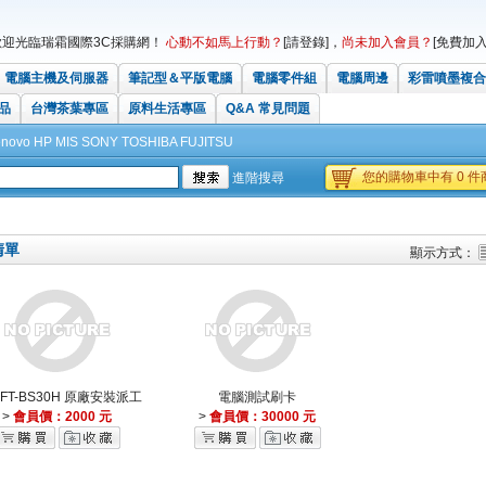
歡迎光臨瑞霜國際3C採購網！
心動不如馬上行動？
[請登錄]
，
尚未加入會員？
[免費加入
電腦主機及伺服器
筆記型＆平版電腦
電腦零件組
電腦周邊
彩雷噴墨複合
品
台灣茶葉專區
原料生活專區
Q&A 常見問題
enovo
HP
MIS
SONY
TOSHIBA
FUJITSU
您的購物車中有 0 件商
進階搜尋
清單
顯示方式：
FT-BS30H 原廠安裝派工
電腦測試刷卡
>
會員價：2000 元
>
會員價：30000 元