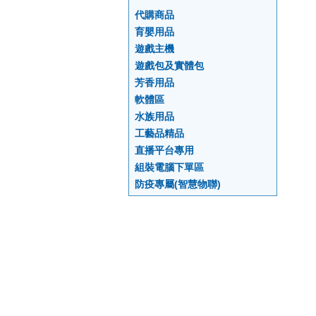
代購商品
育嬰用品
遊戲主機
遊戲包及實體包
芳香用品
軟體區
水族用品
工藝品精品
直播平台專用
組裝電腦下單區
防疫專屬(智慧物聯)