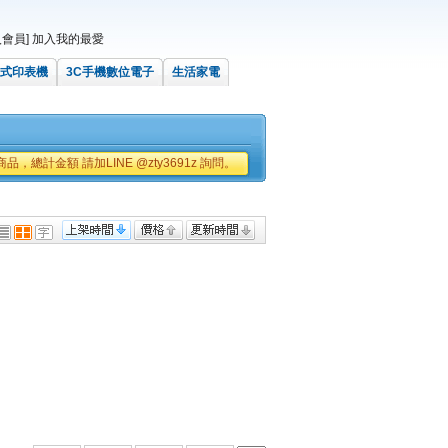
會員]
加入我的最愛
式印表機
3C手機數位電子
生活家電
品，總計金額 請加LINE @zty3691z 詢問。