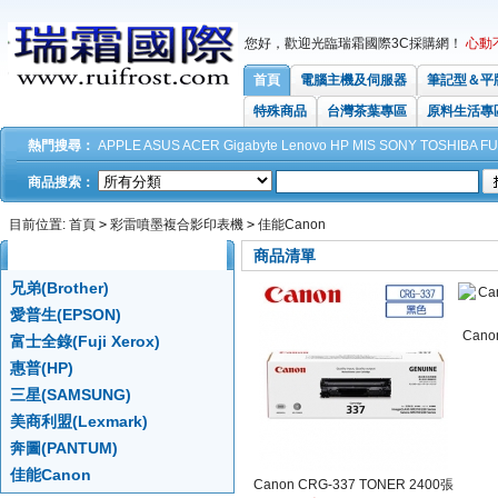
您好，歡迎光臨瑞霜國際3C採購網！
心動
首頁
電腦主機及伺服器
筆記型＆平
特殊商品
台灣茶葉專區
原料生活專
熱門搜尋：
APPLE
ASUS
ACER
Gigabyte
Lenovo
HP
MIS
SONY
TOSHIBA
FU
商品搜索：
目前位置:
首頁
>
彩雷噴墨複合影印表機
>
佳能Canon
商品分類
所有分類
商品清單
兄弟(Brother)
愛普生(EPSON)
Cano
富士全錄(Fuji Xerox)
惠普(HP)
三星(SAMSUNG)
美商利盟(Lexmark)
奔圖(PANTUM)
佳能Canon
Canon CRG-337 TONER 2400張