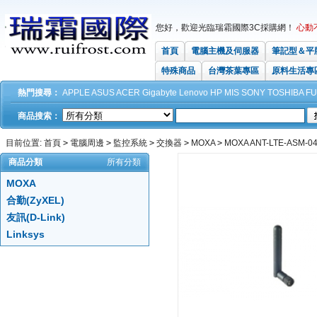
您好，歡迎光臨瑞霜國際3C採購網！
心動
首頁
電腦主機及伺服器
筆記型＆平
特殊商品
台灣茶葉專區
原料生活專
熱門搜尋：
APPLE
ASUS
ACER
Gigabyte
Lenovo
HP
MIS
SONY
TOSHIBA
FU
商品搜索：
目前位置:
首頁
>
電腦周邊
>
監控系統
>
交換器
>
MOXA
>
MOXA ANT-LTE-ASM-0
商品分類
所有分類
MOXA
合勤(ZyXEL)
友訊(D-Link)
Linksys