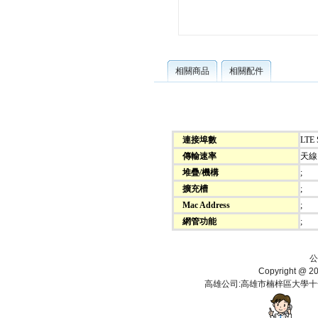
相關商品
相關配件
連接埠數
LTE 
傳輸速率
天線
堆疊/機構
;
擴充槽
;
Mac Address
;
網管功能
;
公
Copyright 
高雄公司:高雄市楠梓區大學十一街112