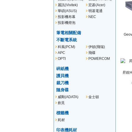
麗訊(Vivitek)
宏碁(Acer)
華碩(ASUS)
明基電通
(BENQ)
投影機布幕
NEC
投影機燈泡
筆電相關配備
Geo
不斷電系統
科風(PCM)
伊頓(飛瑞)
(EATON)
APC
飛碟
OPTI
POWERCOM
碎紙機
昇銳Hi
護貝機
裁刀機
隨身碟
威剛(ADATA)
金士頓
(KINGSTON)
創見
(TRANSCEND)
標籤機
耗材
印表機耗材