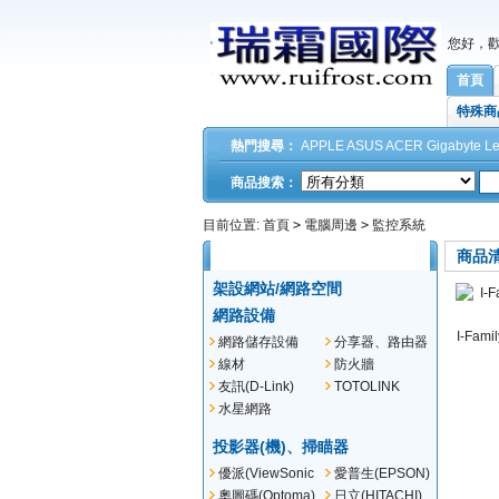
您好，
首頁
特殊商
熱門搜尋：
APPLE
ASUS
ACER
Gigabyte
L
商品搜索：
目前位置:
首頁
>
電腦周邊
>
監控系統
商品分類
所有分類
商品
架設網站/網路空間
網路設備
I-Fami
網路儲存設備
分享器、路由器
(NSA)
線材
防火牆
友訊(D-Link)
TOTOLINK
水星網路
(MERCUSYS)
投影器(機)、掃瞄器
優派(ViewSonic
愛普生(EPSON)
)
奧圖碼(Optoma)
日立(HITACHI)