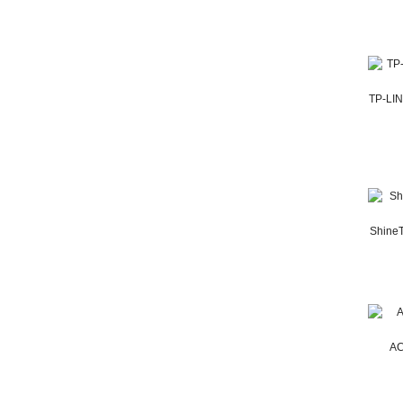
TP-LI
Shine
AC