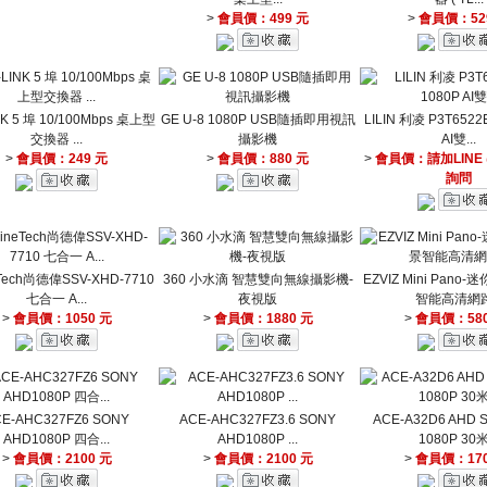
>
會員價：499 元
>
會員價：52
NK 5 埠 10/100Mbps 桌上型
GE U-8 1080P USB隨插即用視訊
LILIN 利凌 P3T6522
交換器 ...
攝影機
AI雙...
>
會員價：249 元
>
會員價：880 元
>
會員價：請加LINE @
詢問
Tech尚德偉SSV-XHD-7710
360 小水滴 智慧雙向無線攝影機-
EZVIZ Mini Pano
七合一 A...
夜視版
智能高清網路.
>
會員價：1050 元
>
會員價：1880 元
>
會員價：580
E-AHC327FZ6 SONY
ACE-AHC327FZ3.6 SONY
ACE-A32D6 AHD
AHD1080P 四合...
AHD1080P ...
1080P 30米.
>
會員價：2100 元
>
會員價：2100 元
>
會員價：170