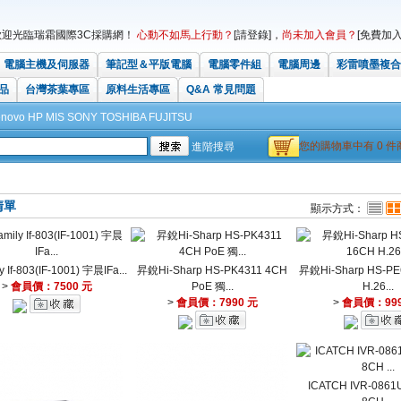
歡迎光臨瑞霜國際3C採購網！
心動不如馬上行動？
[請登錄]
，
尚未加入會員？
[免費加入
電腦主機及伺服器
筆記型＆平版電腦
電腦零件組
電腦周邊
彩雷噴墨複合
品
台灣茶葉專區
原料生活專區
Q&A 常見問題
enovo
HP
MIS
SONY
TOSHIBA
FUJITSU
您的購物車中有 0 件商
進階搜尋
清單
顯示方式：
ly If-803(IF-1001) 宇晨IFa...
昇銳Hi-Sharp HS-PK4311 4CH
昇銳Hi-Sharp HS-PE
>
會員價：7500 元
PoE 獨...
H.26...
>
會員價：7990 元
>
會員價：999
ICATCH IVR-0861U