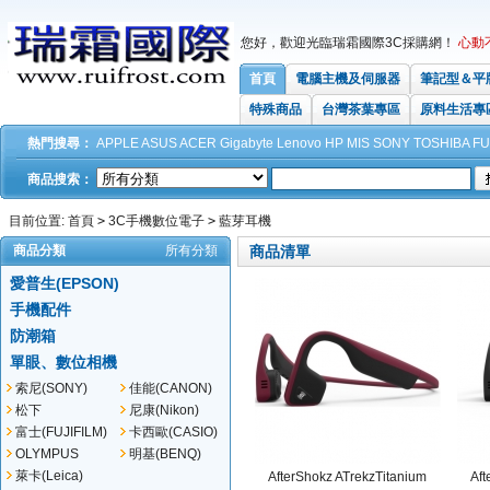
您好，歡迎光臨瑞霜國際3C採購網！
心動
首頁
電腦主機及伺服器
筆記型＆平
特殊商品
台灣茶葉專區
原料生活專
熱門搜尋：
APPLE
ASUS
ACER
Gigabyte
Lenovo
HP
MIS
SONY
TOSHIBA
FU
商品搜索：
目前位置:
首頁
>
3C手機數位電子
>
藍芽耳機
商品分類
所有分類
商品清單
愛普生(EPSON)
手機配件
防潮箱
單眼、數位相機
索尼(SONY)
佳能(CANON)
松下
尼康(Nikon)
(Panasonic)
富士(FUJIFILM)
卡西歐(CASIO)
OLYMPUS
明基(BENQ)
萊卡(Leica)
AfterShokz ATrekzTitanium
Aft