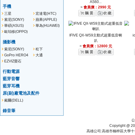
AS60...
手機
>
會員價：2990 元
三星
宏達電(HTC)
(SAMSUNG)
索尼(SONY)
蘋果(APPLE)
華碩(ASUS)
華為(HUAWEI)
歐珀移(OPPO)
IFIVE QX-WS9主動式超重低音喇
i
叭
攝影機
>
會員價：12800 元
索尼(SONY)
松下
(Panasonic)
GoPro HERO4
大通
EZVIZ螢石
行動電源
藍芽音響
藍芽耳機
原(副)廠電池及配件
戴爾(DELL)
錄音筆
公
Copyright 
高雄公司:高雄市楠梓區大學十一街112