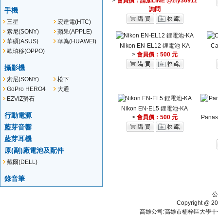
>
會員價：請加LINE @zty3691z
詢問
手機
三星
宏達電(HTC)
(SAMSUNG)
索尼(SONY)
蘋果(APPLE)
華碩(ASUS)
華為(HUAWEI)
Nikon EN-EL12 鋰電池-KA
Ca
歐珀移(OPPO)
>
會員價：500 元
攝影機
索尼(SONY)
松下
(Panasonic)
GoPro HERO4
大通
EZVIZ螢石
Nikon EN-EL5 鋰電池-KA
行動電源
>
會員價：500 元
Pana
藍芽音響
藍芽耳機
原(副)廠電池及配件
戴爾(DELL)
錄音筆
公
Copyright 
高雄公司:高雄市楠梓區大學十一街112