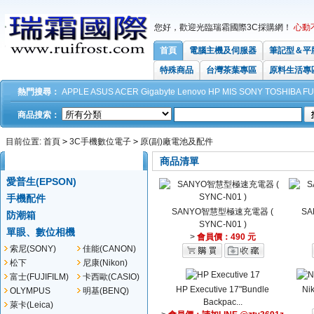
您好，歡迎光臨瑞霜國際3C採購網！
心動
首頁
電腦主機及伺服器
筆記型＆平
特殊商品
台灣茶葉專區
原料生活專
熱門搜尋：
APPLE
ASUS
ACER
Gigabyte
Lenovo
HP
MIS
SONY
TOSHIBA
FU
商品搜索：
目前位置:
首頁
>
3C手機數位電子
>
原(副)廠電池及配件
商品分類
所有分類
商品清單
愛普生(EPSON)
手機配件
SANYO智慧型極速充電器 (
S
防潮箱
SYNC-N01 )
單眼、數位相機
>
會員價：490 元
索尼(SONY)
佳能(CANON)
松下
尼康(Nikon)
(Panasonic)
富士(FUJIFILM)
卡西歐(CASIO)
HP Executive 17"Bundle
Ni
OLYMPUS
明基(BENQ)
Backpac...
萊卡(Leica)