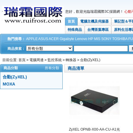
您好，歡迎光臨瑞霜國際3C採購網！
心動
首頁
電腦主機及伺服器
筆記型＆平
特殊商品
台灣茶葉專區
原料生活專
熱門搜尋：
APPLE
ASUS
ACER
Gigabyte
Lenovo
HP
MIS
SONY
TOSHIBA
FU
商品搜索：
目前位置:
首頁
>
電腦周邊
>
監控系統
>
轉換器
>
合勤(ZyXEL)
商品分類
所有分類
商品清單
合勤(ZyXEL)
MOXA
ZyXEL OPNB-X00-AA-CU-A1光