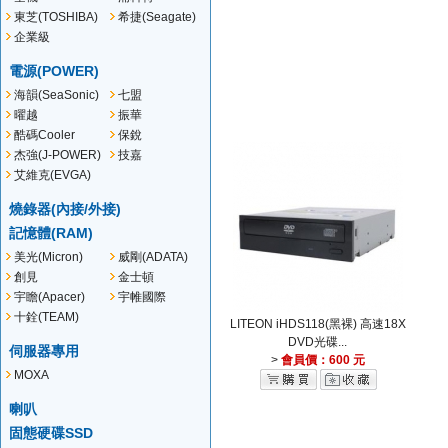
(PLEXTOR)
東芝(TOSHIBA)
希捷(Seagate)
企業級
(Seagate)
電源(POWER)
海韻(SeaSonic)
七盟
(Seventeam)
曜越
振華
(Thermaltake)
酷碼Cooler
保銳
Master
杰強(J-POWER)
技嘉
艾維克(EVGA)
燒錄器(內接/外接)
記憶體(RAM)
美光(Micron)
威剛(ADATA)
創見
金士頓
(Transcend)
(Kingston)
宇瞻(Apacer)
宇帷國際
(AVEXIR)
十銓(TEAM)
LITEON iHDS118(黑裸) 高速18X
DVD光碟...
伺服器專用
>
會員價：600 元
MOXA
喇叭
固態硬碟SSD