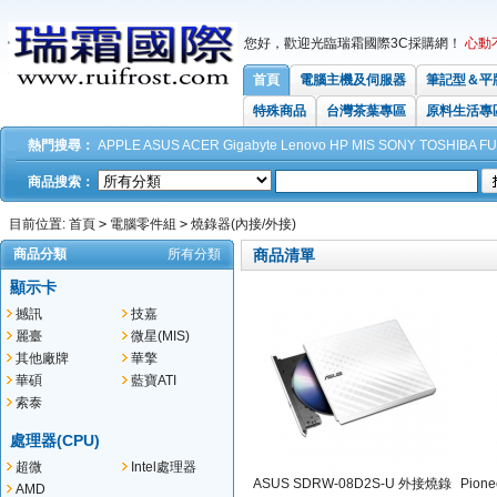
您好，歡迎光臨瑞霜國際3C採購網！
心動
首頁
電腦主機及伺服器
筆記型＆平
特殊商品
台灣茶葉專區
原料生活專
熱門搜尋：
APPLE
ASUS
ACER
Gigabyte
Lenovo
HP
MIS
SONY
TOSHIBA
FU
商品搜索：
目前位置:
首頁
>
電腦零件組
>
燒錄器(內接/外接)
商品分類
所有分類
商品清單
顯示卡
撼訊
技嘉
麗臺
微星(MIS)
其他廠牌
華擎
華碩
藍寶ATI
索泰
處理器(CPU)
超微
Intel處理器
ASUS SDRW-08D2S-U 外接燒錄
Pion
AMD