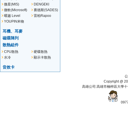
微星(MIS)
DENGEKI
微軟(Microsoft)
賽德斯(SADES)
曜越 Level
雷柏Rapoo
YOUPIN米物
耳機、耳麥
磁碟陣列
散熱組件
CPU散熱
硬碟散熱
水冷
顯示卡散熱
音效卡
公
Copyright 
高雄公司:高雄市楠梓區大學十一街112
097