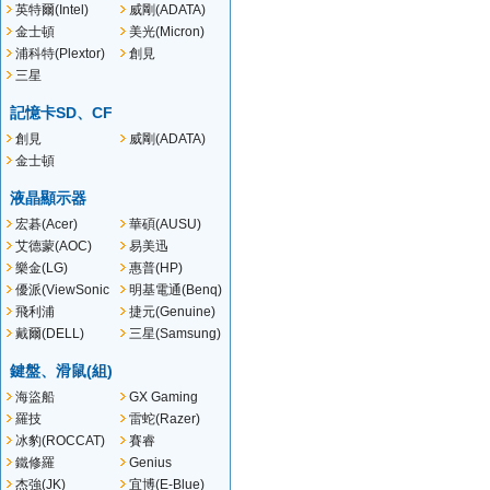
英特爾(Intel)
威剛(ADATA)
金士頓
美光(Micron)
(Kingston)
浦科特(Plextor)
創見
(TRANSCEND )
三星
(SAMSUNG)
記憶卡SD、CF
創見
威剛(ADATA)
(Transcend)
金士頓
(Kingston)
液晶顯示器
宏碁(Acer)
華碩(AUSU)
艾德蒙(AOC)
易美迅
(ENVISION)
樂金(LG)
惠普(HP)
優派(ViewSonic
明基電通(Benq)
)
飛利浦
捷元(Genuine)
(PHILIPS)
戴爾(DELL)
三星(Samsung)
鍵盤、滑鼠(組)
海盜船
GX Gaming
(CORSAIR)
羅技
雷蛇(Razer)
冰豹(ROCCAT)
賽睿
(SteelSeries)
鐵修羅
Genius
(TESORO)
杰強(JK)
宜博(E-Blue)