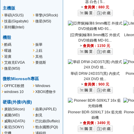
器 白色 ( S...
>
會員價：880 元
主機版
華碩(ASUS)
華擎(ASRock)
技嘉(Gigabyte)
微星(MSI)
英特爾(Intel)
[亞齊慷]極薄8.9mm機芯 外接式
Lite
機殼
DVD燒錄機 MD-91...
酷碼
振華
>
會員價：1150 元
曜越
上鈺
(Thermaltake )
迎廣
其他
艾維克EVGA
賽德斯
微星(MSI)
華碩 DRW-24D3ST(黑) 內接式
Pion
微軟Microsoft專區
24X DVD 燒...
>
會員價：900 元
OFFICE軟體
Windows
Server
windows 10
XBOX禮物卡
硬碟(外接/內接)
廣穎(Silicon)
蘋果(APPLE)
Pioneer BDR-S09XLT 16x 藍光燒
Pion
威騰(WD)
創見
錄機
(TRANSCEND )
威剛(ADATA)
巴比錄(Buffalo)
>
會員價：3490 元
索尼(SONY)
勁永國際(PQI)
空機
浦科特