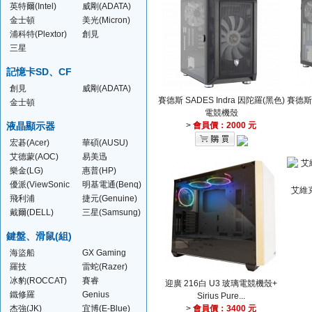
英特爾(Intel)
威剛(ADATA)
金士頓
美光(Micron)
(Kingston)
浦科特(Plextor)
創見
(TRANSCEND )
三星
(SAMSUNG)
記憶卡SD、CF
創見
威剛(ADATA)
賽德斯 SADES Indra 因陀羅(黑色)
賽德斯 
(Transcend)
金士頓
電競機殼
(Kingston)
液晶顯示器
>
會員價：2000 元
宏碁(Acer)
華碩(AUSU)
艾德蒙(AOC)
易美迅
(ENVISION)
樂金(LG)
惠普(HP)
優派(ViewSonic
明基電通(Benq)
艾維克
)
飛利浦
捷元(Genuine)
(PHILIPS)
戴爾(DELL)
三星(Samsung)
鍵盤、滑鼠(組)
海盜船
GX Gaming
(CORSAIR)
羅技
雷蛇(Razer)
冰豹(ROCCAT)
賽睿
迎廣 216白 U3 玻璃電競機殼+
(SteelSeries)
鐵修羅
Genius
Sirius Pure...
(TESORO)
杰強(JK)
宜博(E-Blue)
>
會員價：3400 元