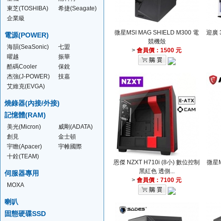
(PLEXTOR)
東芝(TOSHIBA)
希捷(Seagate)
企業級
(Seagate)
微星MSI MAG SHIELD M300 電
迎廣 
電源(POWER)
競機殼
海韻(SeaSonic)
七盟
>
會員價：1500 元
(Seventeam)
曜越
振華
(Thermaltake)
酷碼Cooler
保銳
Master
杰強(J-POWER)
技嘉
艾維克(EVGA)
燒錄器(內接/外接)
記憶體(RAM)
美光(Micron)
威剛(ADATA)
創見
金士頓
(Transcend)
(Kingston)
宇瞻(Apacer)
宇帷國際
(AVEXIR)
十銓(TEAM)
恩傑 NZXT H710i (8小) 數位控制
微星M
黑紅色 透側...
伺服器專用
>
會員價：7100 元
MOXA
喇叭
固態硬碟SSD