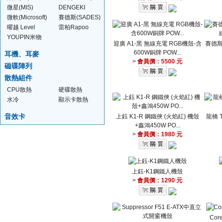
微星(MIS)
DENGEKI
微軟(Microsoft)
賽德斯(SADES)
曜越 Level
雷柏Rapoo
YOUPIN米物
迎廣 A1-黑 無線充電 RGB機殼-含
賽德斯
600W銅牌 POW...
耳機、耳麥
>
會員價：5500 元
磁碟陣列
散熱組件
CPU散熱
硬碟散熱
水冷
顯示卡散熱
音效卡
上鈺 K1-R 鋼鐵俠 (火焰紅) 機殼
龍橋 T
+鑫鴻450W PO...
>
會員價：1980 元
上鈺-K1鋼鐵人機殼
>
會員價：1290 元
Cor