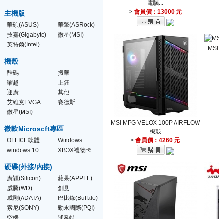
電腦...
>
會員價：13000 元
主機版
華碩(ASUS)
華擎(ASRock)
技嘉(Gigabyte)
微星(MSI)
英特爾(Intel)
MSI
機殼
酷碼
振華
曜越
上鈺
(Thermaltake )
迎廣
其他
艾維克EVGA
賽德斯
微星(MSI)
MSI MPG VELOX 100P AIRFLOW
微軟Microsoft專區
機殼
OFFICE軟體
Windows
>
會員價：4260 元
Server
windows 10
XBOX禮物卡
硬碟(外接/內接)
廣穎(Silicon)
蘋果(APPLE)
威騰(WD)
創見
(TRANSCEND )
威剛(ADATA)
巴比錄(Buffalo)
索尼(SONY)
勁永國際(PQI)
空機
浦科特