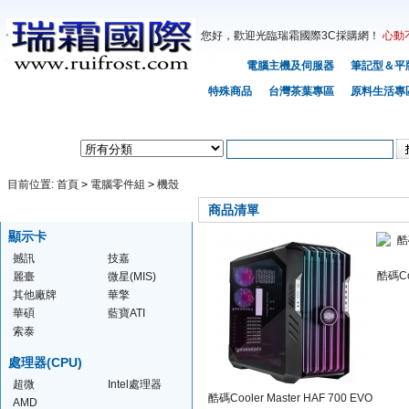
您好，歡迎光臨瑞霜國際3C採購網！
心動
首頁
電腦主機及伺服器
筆記型＆平
特殊商品
台灣茶葉專區
原料生活專
熱門搜尋：
APPLE
ASUS
ACER
Gigabyte
Lenovo
HP
MIS
SONY
TOSHIBA
FU
商品搜索：
目前位置:
首頁
>
電腦零件組
>
機殼
商品分類
所有分類
商品清單
顯示卡
撼訊
技嘉
酷碼Coo
麗臺
微星(MIS)
其他廠牌
華擎
華碩
藍寶ATI
索泰
處理器(CPU)
超微
Intel處理器
酷碼Cooler Master HAF 700 EVO
AMD