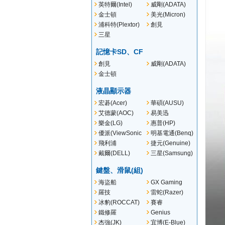
英特爾(Intel)
威剛(ADATA)
金士頓
美光(Micron)
(Kingston)
浦科特(Plextor)
創見
(TRANSCEND )
三星
(SAMSUNG)
記憶卡SD、CF
創見
威剛(ADATA)
(Transcend)
金士頓
(Kingston)
液晶顯示器
宏碁(Acer)
華碩(AUSU)
艾德蒙(AOC)
易美迅
(ENVISION)
樂金(LG)
惠普(HP)
優派(ViewSonic
明基電通(Benq)
)
飛利浦
捷元(Genuine)
(PHILIPS)
戴爾(DELL)
三星(Samsung)
鍵盤、滑鼠(組)
海盜船
GX Gaming
(CORSAIR)
羅技
雷蛇(Razer)
冰豹(ROCCAT)
賽睿
(SteelSeries)
鐵修羅
Genius
(TESORO)
杰強(JK)
宜博(E-Blue)