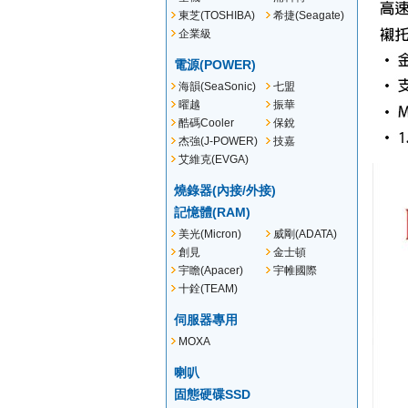
(PLEXTOR)
東芝(TOSHIBA)
希捷(Seagate)
企業級
(Seagate)
電源(POWER)
海韻(SeaSonic)
七盟
(Seventeam)
曜越
振華
(Thermaltake)
酷碼Cooler
保銳
Master
杰強(J-POWER)
技嘉
艾維克(EVGA)
燒錄器(內接/外接)
記憶體(RAM)
美光(Micron)
威剛(ADATA)
創見
金士頓
(Transcend)
(Kingston)
宇瞻(Apacer)
宇帷國際
(AVEXIR)
十銓(TEAM)
伺服器專用
MOXA
喇叭
固態硬碟SSD