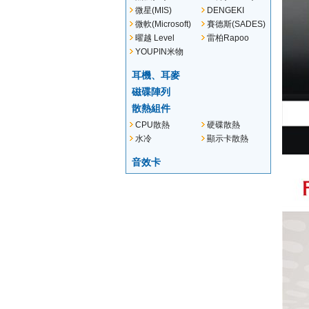
微星(MIS)
DENGEKI
微軟(Microsoft)
賽德斯(SADES)
曜越 Level
雷柏Rapoo
YOUPIN米物
耳機、耳麥
磁碟陣列
散熱組件
CPU散熱
硬碟散熱
水冷
顯示卡散熱
音效卡