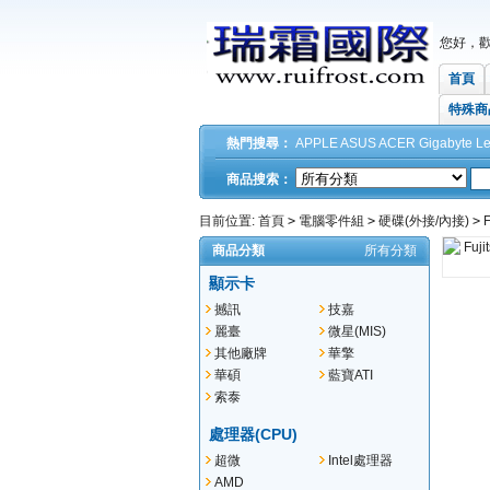
您好，
首頁
特殊商
熱門搜尋：
APPLE
ASUS
ACER
Gigabyte
L
商品搜索：
目前位置:
首頁
>
電腦零件組
>
硬碟(外接/內接)
>
F
商品分類
所有分類
顯示卡
撼訊
技嘉
麗臺
微星(MIS)
其他廠牌
華擎
華碩
藍寶ATI
索泰
處理器(CPU)
超微
Intel處理器
AMD