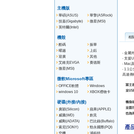
主機版
華碩(ASUS)
華擎(ASRock)
技嘉(Gigabyte)
微星(MSI)
英特爾(Intel)
機殼
相
酷碼
振華
曜越
上鈺
‧ 金
(Thermaltake )
迎廣
其他
‧ 支援
艾維克EVGA
賽德斯
‧ Ma
微星(MSI)
‧ 1
高速傳
微軟Microsoft專區
OFFICE軟體
Windows
Server
windows 10
XBOX禮物卡
硬碟(外接/內接)
廣穎(Silicon)
蘋果(APPLE)
威騰(WD)
創見
(TRANSCEND )
威剛(ADATA)
巴比錄(Buffalo)
索尼(SONY)
勁永國際(PQI)
空機
浦科特