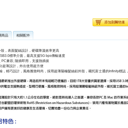
關商品
相關配件
屬外殼，表面髮絲設計，硬碟降溫效率更高
USB3.0標準介面，最高支援5G bps傳輸速度
c及 PC兼容; 隨插即用，支援熱插拔
.1公分超薄設計，外出使用超方便
輸，精巧設計，風格雅致時尚，採用超薄陽極髮絲鋁外殼，襯托富士通的Infinity標