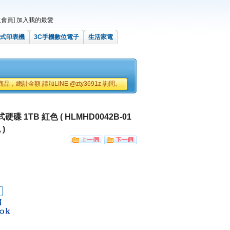
會員]
加入我的最愛
式印表機
3C手機數位電子
生活家電
品，總計金額 請加LINE @zty3691z 詢問。
接式硬碟 1TB 紅色 ( HLMHD0042B-01
)