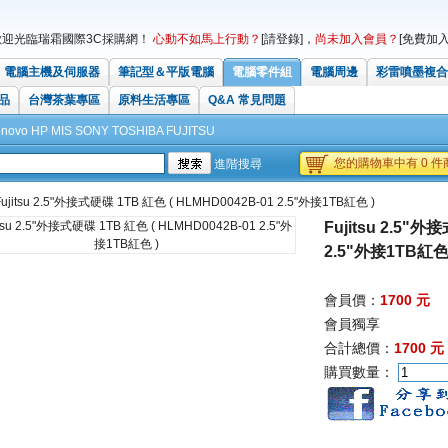
歡迎光臨瑞霜國際3C採購網！
心動不如馬上行動？
[請登錄]
，
尚未加入會員？
[免費加入
電腦主機及伺服器
筆記型＆平版電腦
電腦零件組
電腦周邊
彩雷噴墨複合
品
台灣茶葉專區
原料生活專區
Q&A 常見問題
enovo
HP
MIS
SONY
TOSHIBA
FUJITSU
您的購物車中有 0 件商
進階搜尋
ujitsu 2.5"外接式硬碟 1TB 紅色 ( HLMHD0042B-01 2.5"外接1TB紅色 )
Fujitsu 2.5"外
2.5"外接1TB紅色 
會員價：
1700 元
會員獨享
合計總價：
1700 元
購買數量：