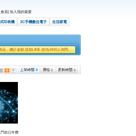
會員]
加入我的最愛
式印表機
3C手機數位電子
生活家電
品，總計金額 請加LINE @zty3691z 詢問。
門款(1年費