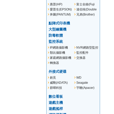
惠普(HP)
富士全錄(Fuji
Xerox)
愛普生(EPSON)
達伯埃(Double
A)
奔圖(PANTUM)
兄弟(Brother)
點陣式印表機
大型繪圖機
防毒軟體
監控系統
IP網路攝影機
NVR網路型監控
主機
類比攝影機
監控配件
家庭網路攝影機
交換器
轉換器
外接式硬碟
創見
WD
(Transcend)
威剛(ADATA)
Seagate
群暉科技
宇瞻(Apacer)
(Synology)
數位看板
遊戲主機
遊戲搖桿