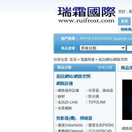
您好，
首頁
特殊商
熱門搜尋：
APPLE
ASUS
ACER
Gigabyte
L
商品搜索：
目前位置:
首頁
>
電腦周邊
>
架設網站/網路空間
商品分類
所有分類
商品
架設網站/網路空間
網路設備
網路儲存設備
分享器、路由器
(NSA)
線材
防火牆
友訊(D-Link)
TOTOLINK
水星網路
(MERCUSYS)
投影器(機)、掃瞄器
優派(ViewSonic
愛普生(EPSON)
網路架
)
奧圖碼(Optoma)
日立(HITACHI)