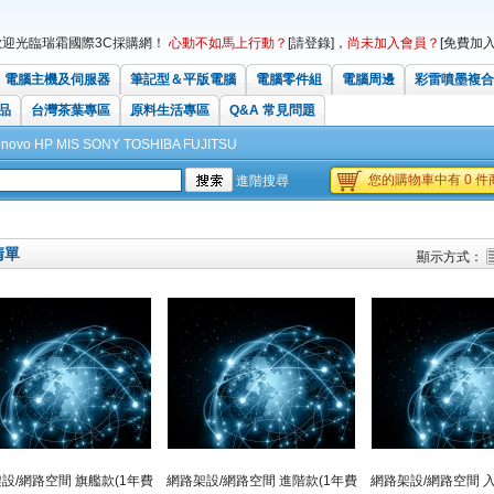
歡迎光臨瑞霜國際3C採購網！
心動不如馬上行動？
[請登錄]
，
尚未加入會員？
[免費加入
電腦主機及伺服器
筆記型＆平版電腦
電腦零件組
電腦周邊
彩雷噴墨複合
品
台灣茶葉專區
原料生活專區
Q&A 常見問題
enovo
HP
MIS
SONY
TOSHIBA
FUJITSU
您的購物車中有 0 件商
進階搜尋
清單
顯示方式：
設/網路空間 旗艦款(1年費
網路架設/網路空間 進階款(1年費
網路架設/網路空間 入