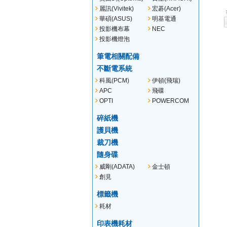
麗訊(Vivitek)
宏碁(Acer)
華碩(ASUS)
明基電通
(BENQ)
投影機布幕
NEC
投影機燈泡
筆電相關配備
不斷電系統
科風(PCM)
伊頓(飛瑞)
(EATON)
APC
飛碟
OPTI
POWERCOM
碎紙機
護貝機
裁刀機
隨身碟
威剛(ADATA)
金士頓
(KINGSTON)
創見
(TRANSCEND)
標籤機
耗材
印表機耗材