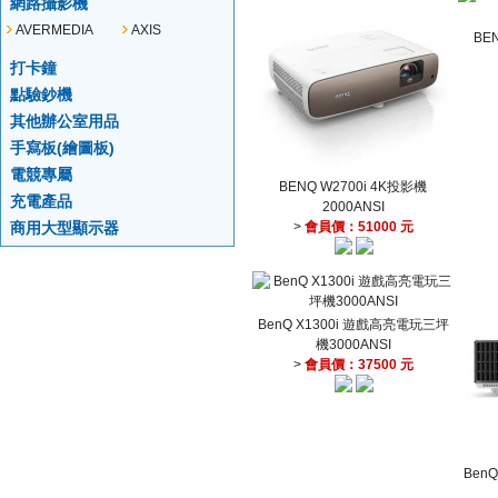
網路攝影機
AVERMEDIA
AXIS
BE
打卡鐘
點驗鈔機
其他辦公室用品
手寫板(繪圖板)
電競專屬
BENQ W2700i 4K投影機
充電產品
2000ANSI
商用大型顯示器
>
會員價：51000 元
BenQ X1300i 遊戲高亮電玩三坪
機3000ANSI
>
會員價：37500 元
BenQ