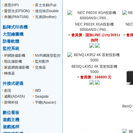
惠普(HP)
富士全錄(Fuji
Xerox)
愛普生(EPSON)
達伯埃(Double
A)
奔圖(PANTUM)
兄弟(Brother)
NEC P603X XGA投影機
NEC
點陣式印表機
6000ANSI ( P60...
大型繪圖機
>
會員價：請加LINE @zty3691z
>
會員
詢問
防毒軟體
監控系統
IP網路攝影機
NVR網路型監控
主機
類比攝影機
監控配件
BENQ LK952 4K 雷射投影機
家庭網路攝影機
交換器
5000
轉換器
>
會員價：168800 元
外接式硬碟
創見
WD
(Transcend)
威剛(ADATA)
Seagate
群暉科技
宇瞻(Apacer)
BenQ
(Synology)
數位看板
遊戲主機
遊戲搖桿