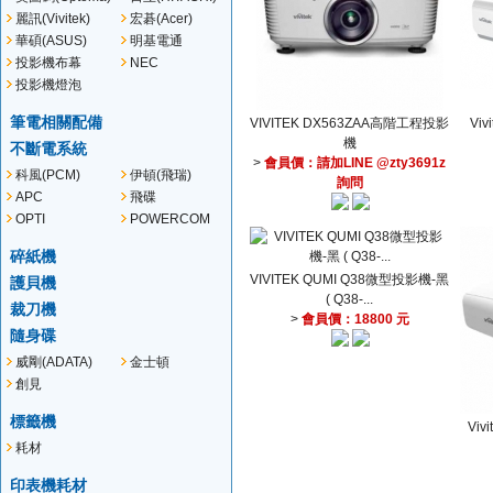
麗訊(Vivitek)
宏碁(Acer)
華碩(ASUS)
明基電通
(BENQ)
投影機布幕
NEC
投影機燈泡
筆電相關配備
VIVITEK DX563ZAA高階工程投影
Viv
機
不斷電系統
>
會員價：請加LINE @zty3691z
科風(PCM)
伊頓(飛瑞)
詢問
(EATON)
APC
飛碟
OPTI
POWERCOM
碎紙機
VIVITEK QUMI Q38微型投影機-黑
護貝機
( Q38-...
裁刀機
>
會員價：18800 元
隨身碟
威剛(ADATA)
金士頓
(KINGSTON)
創見
(TRANSCEND)
標籤機
Viv
耗材
印表機耗材