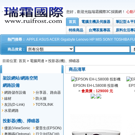
您好，歡迎光臨瑞霜國際3C採購網！
心動
首頁
電腦主機及伺服器
筆記型＆平
特殊商品
台灣茶葉專區
原料生活專
熱門搜尋：
APPLE
ASUS
ACER
Gigabyte
Lenovo
HP
MIS
SONY
TOSHIBA
FU
商品搜索：
目前位置:
首頁
>
電腦周邊
>
投影器(機)、掃瞄器
商品分類
所有分類
商品清單
架設網站/網路空間
網路設備
EPSON EH-LS800B 投影機
EP
>
會員價：129000 元
網路儲存設備
分享器、路由器
(NSA)
線材
防火牆
友訊(D-Link)
TOTOLINK
水星網路
(MERCUSYS)
投影器(機)、掃瞄器
優派(ViewSonic
愛普生(EPSON)
)
奧圖碼(Optoma)
日立(HITACHI)